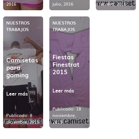
2016
julio, 2016
febrero, 2016
NUESTROS
NUESTROS
TRABAJOS
TRABAJOS
Fiestas
Camisetas
Finestrat
para
2015
gaming
Leer más
Leer más
Publicado: 18
Contacto directo, nada
Publicado: 8
noviembre,
diciembre, 2015
2015
de centralitas ni bots