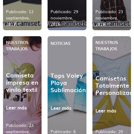
pone Luis y poner Pepe”
Publicado: 12
Publicado: 29
Publicado: 23
septiembre,
noviembre,
noviembre,
2017
2016
2016
Si necesitas ayuda para preparar tus archivos
ponte en
contacto con nosotros
y te lo
NUESTROS
NUESTROS
NOTICIAS
presupuestamos sin compromiso.
TRABAJOS
TRABAJOS
Camiseta
Tops Voley
Camisetas
impresa en
Playa
Totalmente
vinilo textil
Sublimación
Personalizad
Leer más
Leer más
Leer más
Publicado: 22
septiembre,
Publicado: 6
Publicado: 20