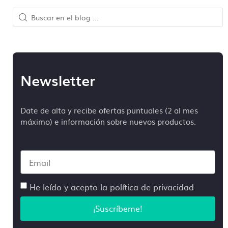
En Camisetas Sin Límite siempre te atenderá un
humano. En ningún momento hablarás con una
centralita o un bot.
Creemos que una comunicación directa es crucial
para el desarrollo de nuestro día a día y que la
Newsletter
producción sea lo más fluida y precisa posible.
Date de alta y recibe ofertas puntuales (2 al mes
máximo) e información sobre nuevos productos.
He leído y acepto la política de privacidad
¡Suscríbeme!