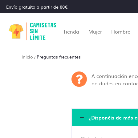
Envío gratuito a partir de 80€
Tienda
Mujer
Hombre
Inicio
Preguntas frecuentes
/
A continuación enco
Al realiz
no dudes en contact
necesario
impresión
¿En que c
¿Disponéis de más ar
Un diseña
de imprim