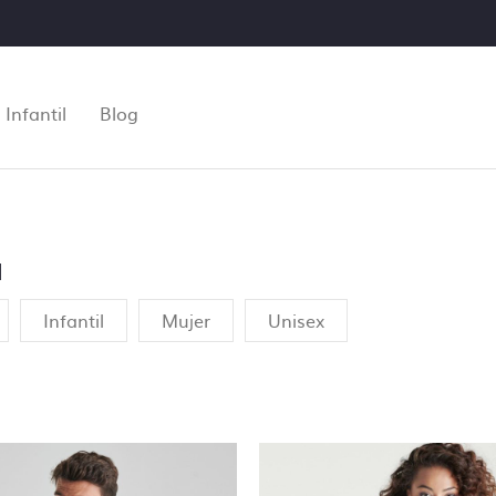
Infantil
Blog
a
Infantil
Mujer
Unisex
Control de archivos
ar tu pedido de personalización te pediremos que subas los