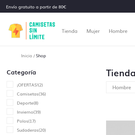
Envío gratuito a partir de 80€
Tienda
Mujer
Hombre
Inicio
Shop
/
Tiend
Categoría
¡OFERTAS!
(
2
)
Hombre
Camisetas
(
36
)
Deporte
(
8
)
Invierno
(
39
)
Polos
(
17
)
Sudaderas
(
20
)
Al realiz