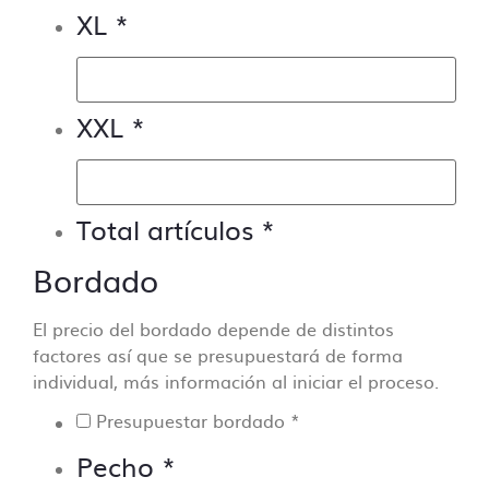
Si necesitas ayuda para preparar tus
XL
*
archivos ponte en
contacto con nosotros
y
te lo presupuestamos sin compromiso.
XXL
*
Total artículos
*
Bordado
El precio del bordado depende de distintos
factores así que se presupuestará de forma
individual, más información al iniciar el proceso.
Presupuestar bordado
*
Pecho
*