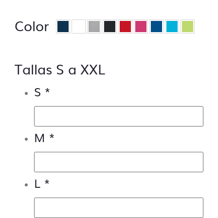
– Control de trazos para troquelado si lo
hubiera.
Color
– Control de los márgenes de seguridad.
– Control de la orientación.
Tallas S a XXL
¿Qué no incluye el control de archivos?
– Control de capas, no se aceptarán
S
*
archivos sin las capas bien ordenadas en el
caso de ser vectoriales.
– Control de tipografías, todos los textos se
deben enviar trazados, de lo contrario se
M
*
pedirá al cliente que subsane el problema.
– Modificaciones del tipo,
“cambiar donde
pone Luis y poner Pepe”
L
*