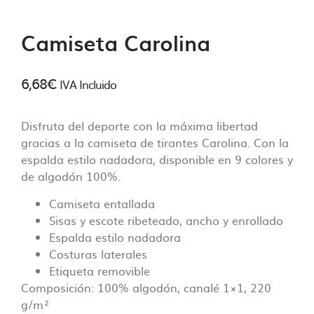
comenzar las tareas de impresión.
¿En que consiste la revisión básica?
Camiseta Carolina
Un diseñador revisará tus archivos
asegurandose de que todo está ok antes de
6,68
€
IVA Incluido
imprimir, ¡no queremos sorpresas!
Algunos de los puntos de control incluyen:
Disfruta del deporte con la máxima libertad
gracias a la camiseta de tirantes Carolina. Con la
– Control de las dimensiones correctas
espalda estilo nadadora, disponible en 9 colores y
– Control de resolución mínima (no inferior a
de algodón 100%.
70 Dpi).
– Control de fuentes incorporadas.
Camiseta entallada
– Control de colores PANTONE, siempre y
Sisas y escote ribeteado, ancho y enrollado
cuando se especifique en el pedido. En caso
Espalda estilo nadadora
contrario no se lleva a cabo ese control.
Costuras laterales
– Controlar que no falte ningún archivo y
Etiqueta removible
que esté clara la ubicación de cada
Composición: 100% algodón, canalé 1×1, 220
impresión.
g/m²