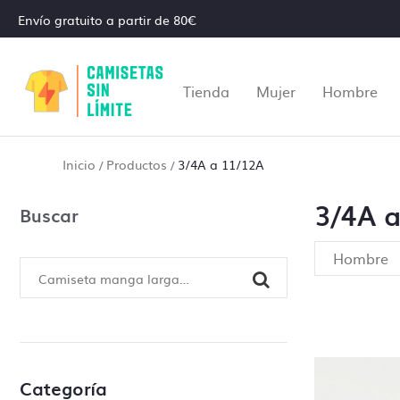
Envío gratuito a partir de 80€
Tienda
Mujer
Hombre
Inicio
Productos
3/4A a 11/12A
/
/
3/4A 
Buscar
Hombre
Al realiz
necesario
impresión
¿En que c
Categoría