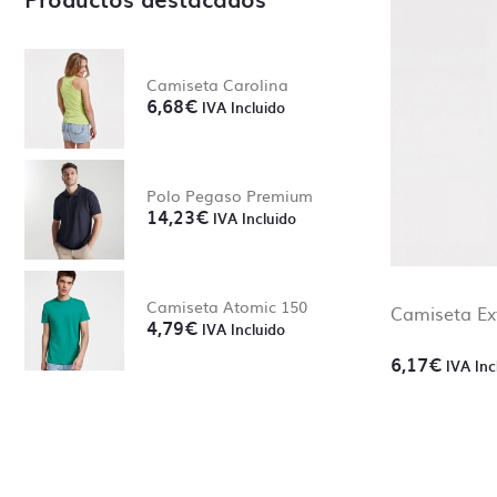
En Ca
momen
Camiseta Carolina
6,68
€
IVA Incluido
Creem
de nu
posibl
Polo Pegaso Premium
14,23
€
IVA Incluido
Camiseta Atomic 150
Camiseta E
4,79
€
IVA Incluido
6,17
€
IVA Inc