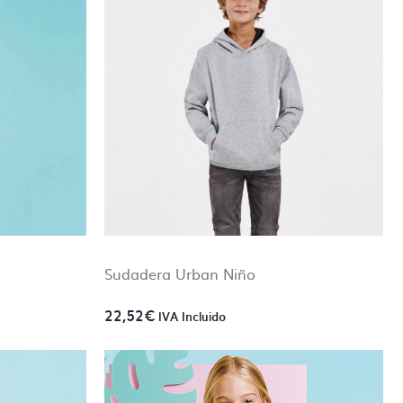
 ok antes
el pedido.
ón de cada
Sudadera Urban Niño
22,52
€
IVA Incluido
rdenadas