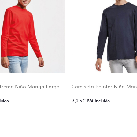
misetas Sin Límite siempre te atenderá un humano. En n
to hablarás con una centralita o un bot.
os que una comunicación directa es crucial para el desarr
estro día a día y que la producción sea lo más fluida y pre
e.
xtreme Niño Manga Larga
Camiseta Pointer Niño Ma
7,25
€
luido
IVA Incluido