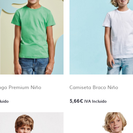
 de ser vectoriales.
 de tipografías, todos los textos se deben enviar trazados,
 se pedirá al cliente que subsane el problema.
aciones del tipo,
“cambiar donde pone Luis y poner Pepe”
tas ayuda para preparar tus archivos ponte en
contacto c
y te lo presupuestamos sin compromiso.
ogo Premium Niño
Camiseta Braco Niño
5,66
€
luido
IVA Incluido
Contacto directo, nada de
centralitas ni bots