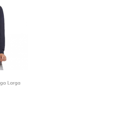
ingún
ollo
cisa
nga Larga