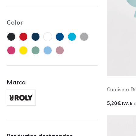
en el caso
– Control
contrario
Color
– Modific
Si necesi
nosotros
Marca
Camiseta D
5,20
€
IVA Inc
Productos destacados