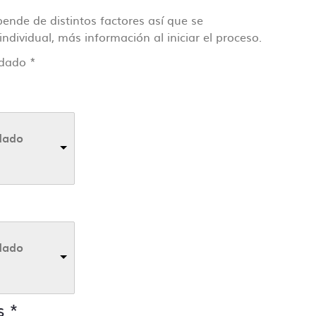
pende de distintos factores así que se
dividual, más información al iniciar el proceso.
rdado
*
dado
dado
s
*