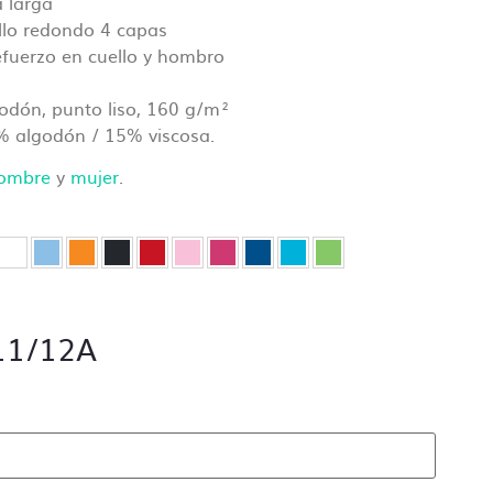
 larga
 archivos
ello redondo 4 capas
e
efuerzo en cuello y hombro
dón, punto liso, 160 g/m²
5% algodón / 15% viscosa.
 ok antes
ombre
y
mujer
.
 11/12A
el pedido.
ón de cada