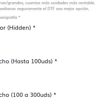
anas/grandes, cuantas más unidades más rentable.
edianas seguramente el DTF sea mejor opción.
ollo
serigrafía
*
cisa
or (Hidden)
*
cho (Hasta 100uds)
*
cho (100 a 300uds)
*