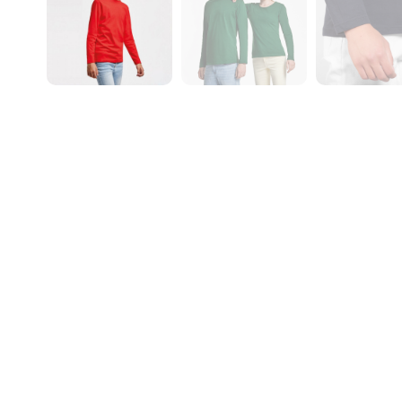
– Control 
¿Qué no i
– Control
en el caso
– Control
contrario
– Modific
Si necesi
nosotros