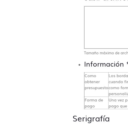
Tamaño máximo de arch
Información
Como
Los borda
obtener
cuando fi
presupuesto
como form
personali
Contacto directo, nada de
Forma de
Una vez p
centralitas ni bots
pago
pago que 
Serigrafía
misetas Sin Límite siempre te atenderá un humano. En n