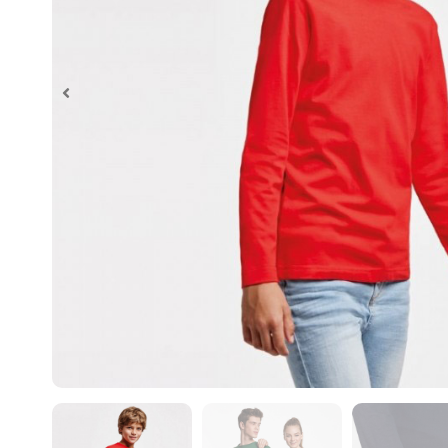
Al realiz
necesario
impresión
¿En que c
Un diseña
de imprim
Algunos d
– Control
– Control
– Control
– Control
En caso c
– Control
impresión
– Control
– Control