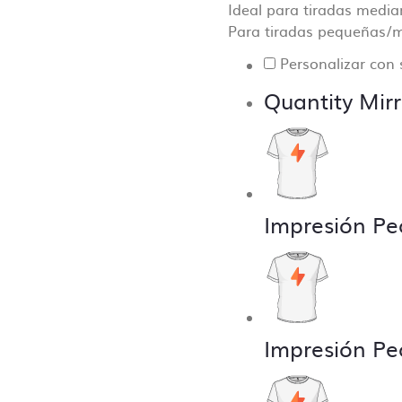
Ideal para tiradas medi
to hablarás con una centralita o un bot.
Para tiradas pequeñas/m
os que una comunicación directa es crucial para el desarr
Personalizar con 
estro día a día y que la producción sea lo más fluida y pre
e.
Quantity Mirr
Impresión Pe
Impresión Pe