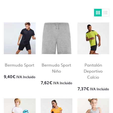
Si necesitas ayuda para preparar tus
archivos ponte en
contacto con nosotros
y
te lo presupuestamos sin compromiso.
Bermuda Sport
Bermuda Sport
Pantalón
Niño
Deportivo
9,40
€
Calcio
IVA Incluido
7,62
€
IVA Incluido
7,37
€
IVA Incluido