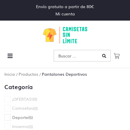
Envío gratuito a partir de 80€
Mi cuenta
Inicio
Productos
Pantalones Deportivos
/
/
Categoría
¡OFERTAS!
(
0
)
Camisetas
(
0
)
Deporte
(
6
)
Control de archivos
Invierno
(
0
)