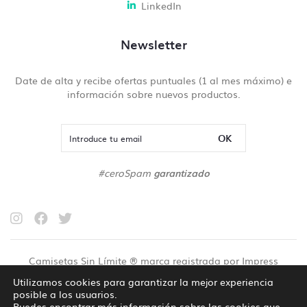
LinkedIn
Newsletter
Date de alta y recibe ofertas puntuales (1 al mes máximo) e
información sobre nuevos productos.
OK
#ceroSpam
garantizado
Camisetas Sin Límite ® marca registrada por Impress
Marketing y Medios SL
Utilizamos cookies para garantizar la mejor experiencia
posible a los usuarios.
Política de privacidad
Política de cookies
Puedes encontrar más información sobre las cookies que