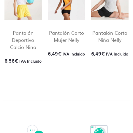
Pantalón
Pantalón Corto
Pantalón Corto
Deportivo
Mujer Nelly
Niña Nelly
Calcio Niño
6,49
€
6,49
€
Contacto directo, nada
IVA Incluido
IVA Incluido
6,56
€
IVA Incluido
de centralitas ni bots
En Camisetas Sin Límite siempre te atenderá un
humano. En ningún momento hablarás con una
centralita o un bot.
Creemos que una comunicación directa es crucial
para el desarrollo de nuestro día a día y que la
producción sea lo más fluida y precisa posible.