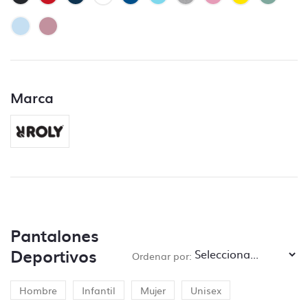
contrario no se lleva a cabo ese control.
– Controlar que no falte ningún archivo y
que esté clara la ubicación de cada
impresión.
– Control de trazos para troquelado si lo
hubiera.
Marca
– Control de los márgenes de seguridad.
– Control de la orientación.
¿Qué no incluye el control de archivos?
– Control de capas, no se aceptarán
archivos sin las capas bien ordenadas en el
caso de ser vectoriales.
Pantalones
– Control de tipografías, todos los textos se
Deportivos
Ordenar por:
deben enviar trazados, de lo contrario se
pedirá al cliente que subsane el problema.
– Modificaciones del tipo,
“cambiar donde
Hombre
Infantil
Mujer
Unisex
pone Luis y poner Pepe”