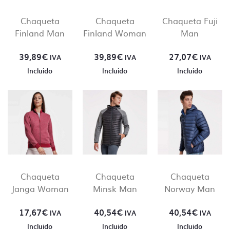
Chaqueta
Chaqueta
Chaqueta Fuji
Contacto directo, nada
Finland Man
Finland Woman
Man
de centralitas ni bots
39,89
€
39,89
€
27,07
€
IVA
IVA
IVA
Incluido
Incluido
Incluido
En Camisetas Sin Límite siempre te atenderá un
humano. En ningún momento hablarás con una
centralita o un bot.
Creemos que una comunicación directa es crucial
para el desarrollo de nuestro día a día y que la
producción sea lo más fluida y precisa posible.
Chaqueta
Chaqueta
Chaqueta
Janga Woman
Minsk Man
Norway Man
17,67
€
40,54
€
40,54
€
IVA
IVA
IVA
Incluido
Incluido
Incluido