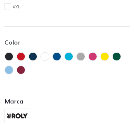
– Control de resolución mínima (no inferior a
XXL
70 Dpi).
– Control de fuentes incorporadas.
– Control de colores PANTONE, siempre y
cuando se especifique en el pedido. En caso
contrario no se lleva a cabo ese control.
Color
– Controlar que no falte ningún archivo y
que esté clara la ubicación de cada
impresión.
– Control de trazos para troquelado si lo
hubiera.
– Control de los márgenes de seguridad.
– Control de la orientación.
Marca
¿Qué no incluye el control de archivos?
– Control de capas, no se aceptarán
archivos sin las capas bien ordenadas en el
caso de ser vectoriales.