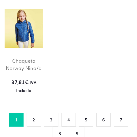
Chaqueta
Norway Niño/a
37,81
€
IVA
Incluido
1
2
3
4
5
6
7
8
9