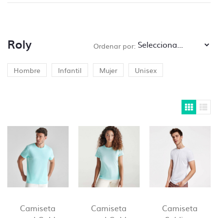
– Control de tipografías, todos los textos se
deben enviar trazados, de lo contrario se
pedirá al cliente que subsane el problema.
Roly
– Modificaciones del tipo,
“cambiar donde
Ordenar por:
pone Luis y poner Pepe”
Hombre
Infantil
Mujer
Unisex
Si necesitas ayuda para preparar tus
archivos ponte en
contacto con nosotros
y
te lo presupuestamos sin compromiso.
Camiseta
Camiseta
Camiseta