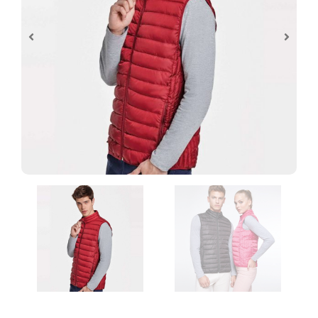
Control de archivos
Al realizar tu pedido de personalización te
pediremos que subas los archivos
necesarios y estos serán revisados antes de
comenzar las tareas de impresión.
¿En que consiste la revisión básica?
Un diseñador revisará tus archivos
asegurandose de que todo está ok antes de
imprimir, ¡no queremos sorpresas!
Algunos de los puntos de control incluyen: