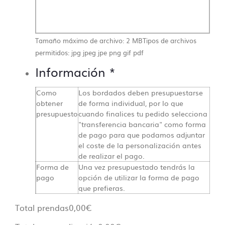
Tamaño máximo de archivo: 2 MB
Tipos de archivos
permitidos: jpg jpeg jpe png gif pdf
Información
*
Como
Los bordados deben presupuestarse
obtener
de forma individual, por lo que
presupuesto
cuando finalices tu pedido selecciona
"transferencia bancaria" como forma
de pago para que podamos adjuntar
el coste de la personalización antes
de realizar el pago.
Forma de
Una vez presupuestado tendrás la
Contacto directo, nada
pago
opción de utilizar la forma de pago
que prefieras.
de centralitas ni bots
Total prendas
0,00
€