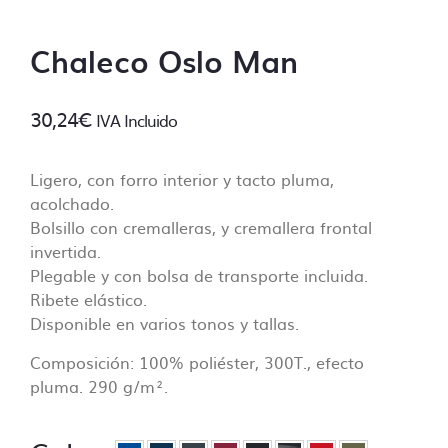
– Control de las dimensiones correctas
Chaleco Oslo Man
– Control de resolución mínima (no inferior a
70 Dpi).
– Control de fuentes incorporadas.
30,24
€
IVA Incluido
– Control de colores PANTONE, siempre y
cuando se especifique en el pedido. En caso
contrario no se lleva a cabo ese control.
Ligero, con forro interior y tacto pluma,
– Controlar que no falte ningún archivo y
acolchado.
que esté clara la ubicación de cada
Bolsillo con cremalleras, y cremallera frontal
impresión.
invertida.
– Control de trazos para troquelado si lo
Plegable y con bolsa de transporte incluida.
hubiera.
Ribete elástico.
– Control de los márgenes de seguridad.
Disponible en varios tonos y tallas.
– Control de la orientación.
Composición: 100% poliéster, 300T., efecto
pluma. 290 g/m².
¿Qué no incluye el control de archivos?
– Control de capas, no se aceptarán