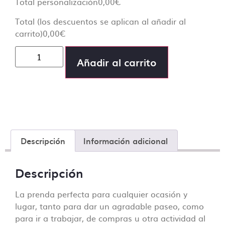
En Camisetas Sin Límite siempre te atenderá un
Total personalización
0,00
€
humano. En ningún momento hablarás con una
Total (los descuentos se aplican al añadir al
centralita o un bot.
carrito)
0,00
€
Creemos que una comunicación directa es crucial
para el desarrollo de nuestro día a día y que la
Añadir al carrito
producción sea lo más fluida y precisa posible.
Descripción
Información adicional
Descripción
La prenda perfecta para cualquier ocasión y
lugar, tanto para dar un agradable paseo, como
para ir a trabajar, de compras u otra actividad al