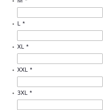
Si necesitas ayuda para preparar tus
archivos ponte en
contacto con nosotros
y
te lo presupuestamos sin compromiso.
L
*
XL
*
XXL
*
3XL
*