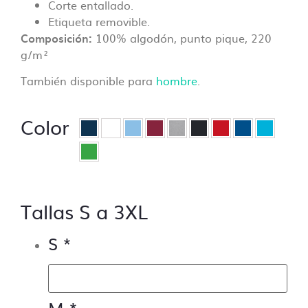
impresión.
Corte entallado.
– Control de trazos para troquelado si lo
Etiqueta removible.
hubiera.
Composición:
100% algodón, punto pique, 220
– Control de los márgenes de seguridad.
g/m²
– Control de la orientación.
También disponible para
hombre
.
¿Qué no incluye el control de archivos?
Color
– Control de capas, no se aceptarán
archivos sin las capas bien ordenadas en el
caso de ser vectoriales.
– Control de tipografías, todos los textos se
deben enviar trazados, de lo contrario se
Tallas S a 3XL
pedirá al cliente que subsane el problema.
– Modificaciones del tipo,
“cambiar donde
S
*
pone Luis y poner Pepe”
M
*