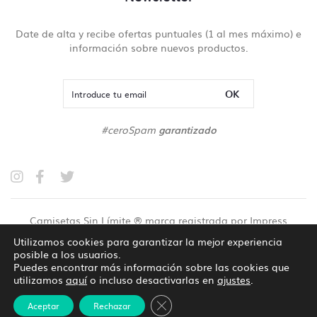
Date de alta y recibe ofertas puntuales (1 al mes máximo) e
información sobre nuevos productos.
OK
#ceroSpam
garantizado
Camisetas Sin Límite ® marca registrada por Impress
Marketing y Medios SL
Utilizamos cookies para garantizar la mejor experiencia
posible a los usuarios.
Política de privacidad
Política de cookies
Puedes encontrar más información sobre las cookies que
utilizamos
aquí
o incluso desactivarlas en
ajustes
.
Ajustes de cookies
Cerrar el banner de cookies RG
Aceptar
Rechazar