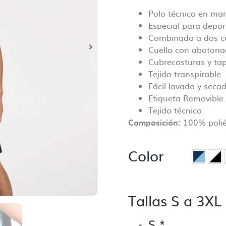
ar tu pedido de personalización te pediremos que subas los
Polo técnico en ma
s y estos serán revisados antes de comenzar las tareas d
Especial para depor
.
Combinado a dos co
Cuello con abotona
onsiste la revisión básica?
Cubrecosturas y tap
dor revisará tus archivos asegurandose de que todo está
Tejido transpirable.
ir, ¡no queremos sorpresas!
Fácil lavado y secad
Etiqueta Removible.
e los puntos de control incluyen:
Tejido técnico.
Composición:
100% polié
 de las dimensiones correctas
 de resolución mínima (no inferior a 70 Dpi).
 de fuentes incorporadas.
Color
 de colores PANTONE, siempre y cuando se especifique en 
ontrario no se lleva a cabo ese control.
ar que no falte ningún archivo y que esté clara la ubicaci
Tallas S a 3XL
.
 de trazos para troquelado si lo hubiera.
 de los márgenes de seguridad.
S
*