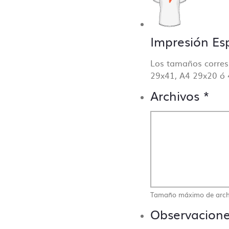
Impresión Es
Los tamaños corres
29x41, A4 29x20 ó 
Archivos
*
Contacto directo, nada de
centralitas ni bots
Tamaño máximo de arch
Observacion
misetas Sin Límite siempre te atenderá un humano. En n