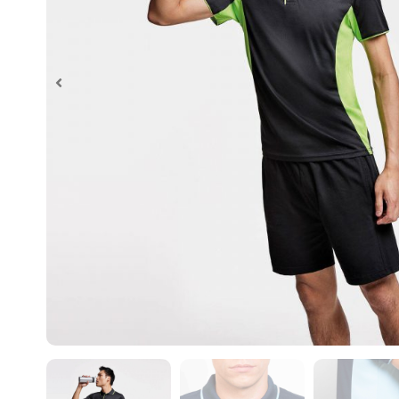
Al realiz
necesario
impresión
¿En que c
Un diseña
de imprim
Algunos d
– Control
– Control
– Control
– Control
En caso c
– Control
impresión
– Control
– Control