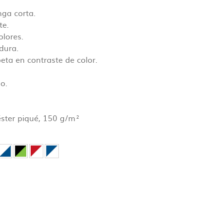
 archivos
nga corta.
e
te.
lores.
dura.
eta en contraste de color.
 ok antes
o.
ster piqué, 150 g/m²
el pedido.
ón de cada