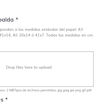
palda
*
ponden a las medidas estándar del papel: A3
41x14, A5 20x14 ó 41x7. Todas las medidas en cm.
Drop files here to upload
ivo: 2 MB
Tipos de archivos permitidos: jpg jpeg jpe png gif pdf
es
*
ingún