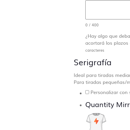
to hablarás con una centralita o un bot.
os que una comunicación directa es crucial para el desarr
estro día a día y que la producción sea lo más fluida y pre
0
/
400
e.
¿Hay algo que deba
acortará los plazos 
caracteres
Serigrafía
Ideal para tiradas medi
Para tiradas pequeñas/m
Personalizar con 
Quantity Mirr