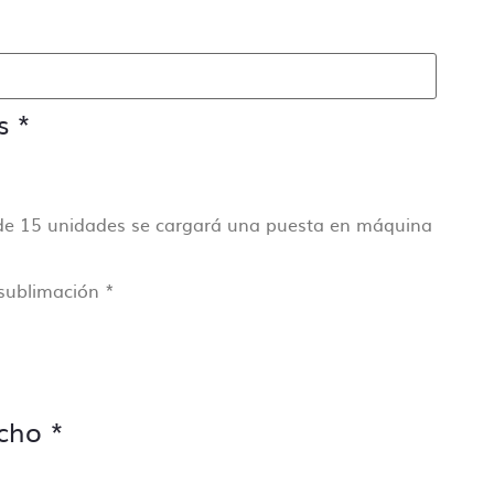
s
*
de 15 unidades se cargará una puesta en máquina
 sublimación
*
cho
*