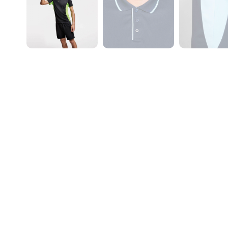
– Control 
¿Qué no i
– Control
en el caso
– Control
contrario
– Modific
Si necesi
nosotros