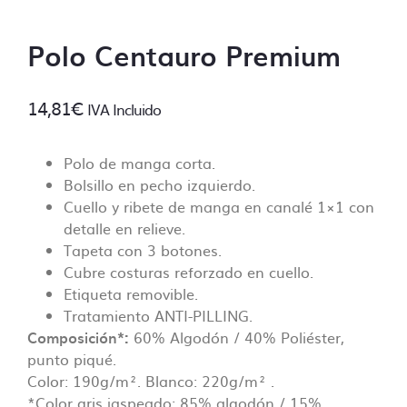
comenzar las tareas de impresión.
Polo Centauro Premium
¿En que consiste la revisión básica?
Un diseñador revisará tus archivos
14,81
€
IVA Incluido
asegurandose de que todo está ok antes de
imprimir, ¡no queremos sorpresas!
Polo de manga corta.
Algunos de los puntos de control incluyen:
Bolsillo en pecho izquierdo.
– Control de las dimensiones correctas
Cuello y ribete de manga en canalé 1×1 con
– Control de resolución mínima (no inferior a
detalle en relieve.
70 Dpi).
Tapeta con 3 botones.
– Control de fuentes incorporadas.
Cubre costuras reforzado en cuello.
– Control de colores PANTONE, siempre y
Etiqueta removible.
cuando se especifique en el pedido. En caso
Tratamiento ANTI-PILLING.
contrario no se lleva a cabo ese control.
Composición*:
60% Algodón / 40% Poliéster,
– Controlar que no falte ningún archivo y
punto piqué.
que esté clara la ubicación de cada
Color: 190g/m². Blanco: 220g/m² .
impresión.
*Color gris jaspeado: 85% algodón / 15%