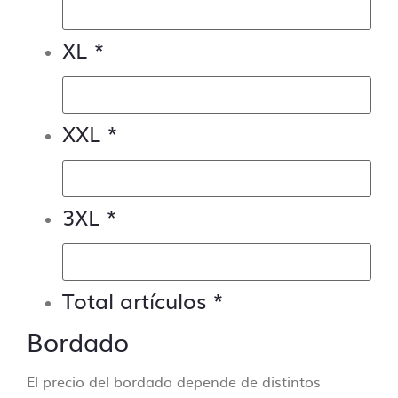
Si necesitas ayuda para preparar tus
archivos ponte en
contacto con nosotros
y
XL
*
te lo presupuestamos sin compromiso.
XXL
*
3XL
*
Total artículos
*
Bordado
El precio del bordado depende de distintos