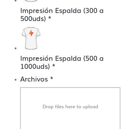
Creemos que una comunicación directa es crucial
Impresión Espalda (300 a
para el desarrollo de nuestro día a día y que la
500uds)
*
producción sea lo más fluida y precisa posible.
Impresión Espalda (500 a
1000uds)
*
Archivos
*
Drop files here to upload