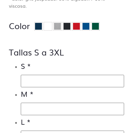
– Control de trazos para troquelado si lo
viscosa.
hubiera.
– Control de los márgenes de seguridad.
Color
– Control de la orientación.
¿Qué no incluye el control de archivos?
Tallas S a 3XL
– Control de capas, no se aceptarán
archivos sin las capas bien ordenadas en el
S
*
caso de ser vectoriales.
– Control de tipografías, todos los textos se
deben enviar trazados, de lo contrario se
pedirá al cliente que subsane el problema.
M
*
– Modificaciones del tipo,
“cambiar donde
pone Luis y poner Pepe”
L
*