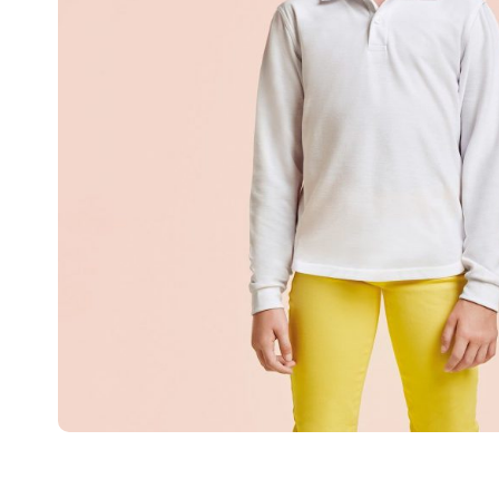
Al realiz
necesario
impresión
¿En que c
Un diseña
de imprim
Algunos d
– Control
– Control
– Control
– Control
En caso c
– Control
impresión
– Control
– Control