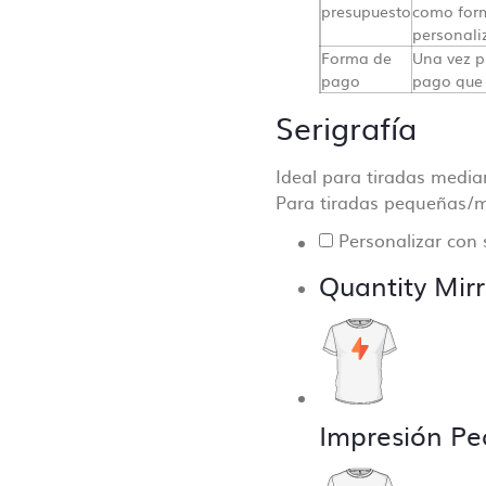
presupuesto
como form
to hablarás con una centralita o un bot.
personali
os que una comunicación directa es crucial para el desarr
Forma de
Una vez p
pago
pago que 
estro día a día y que la producción sea lo más fluida y pre
e.
Serigrafía
Ideal para tiradas medi
Para tiradas pequeñas/m
Personalizar con 
Quantity Mirr
Impresión Pe