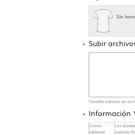
Sin bor
Subir archivo
Contacto directo, nada de
Tamaño máximo de arch
centralitas ni bots
Información
Como
Los borda
misetas Sin Límite siempre te atenderá un humano. En n
obtener
cuando fi