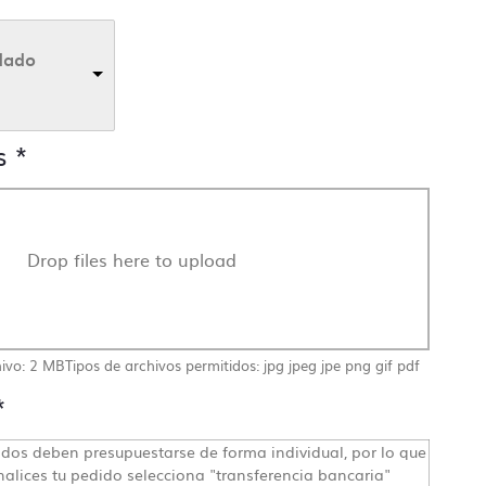
dado
s
*
Drop files here to upload
ivo: 2 MB
Tipos de archivos permitidos: jpg jpeg jpe png gif pdf
*
dos deben presupuestarse de forma individual, por lo que
ingún
nalices tu pedido selecciona "transferencia bancaria"