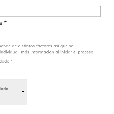
s
*
pende de distintos factores así que se
dividual, más información al iniciar el proceso.
rdado
*
dado