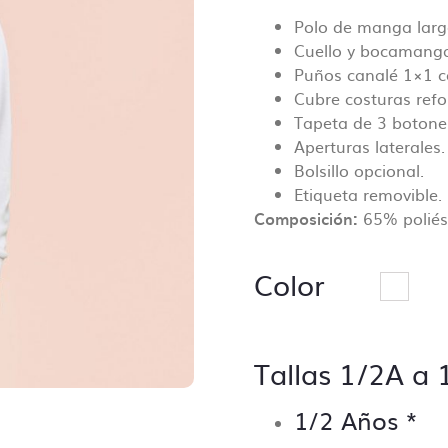
ar tu pedido de personalización te pediremos que subas los
Polo de manga larg
s y estos serán revisados antes de comenzar las tareas d
Cuello y bocamang
.
Puños canalé 1×1 c
Cubre costuras refo
onsiste la revisión básica?
Tapeta de 3 botone
dor revisará tus archivos asegurandose de que todo está
Aperturas laterales.
ir, ¡no queremos sorpresas!
Bolsillo opcional.
Etiqueta removible.
e los puntos de control incluyen:
Composición:
65% poliés
 de las dimensiones correctas
 de resolución mínima (no inferior a 70 Dpi).
Color
 de fuentes incorporadas.
 de colores PANTONE, siempre y cuando se especifique en 
ontrario no se lleva a cabo ese control.
Tallas 1/2A a
ar que no falte ningún archivo y que esté clara la ubicaci
.
 de trazos para troquelado si lo hubiera.
1/2 Años
*
 de los márgenes de seguridad.