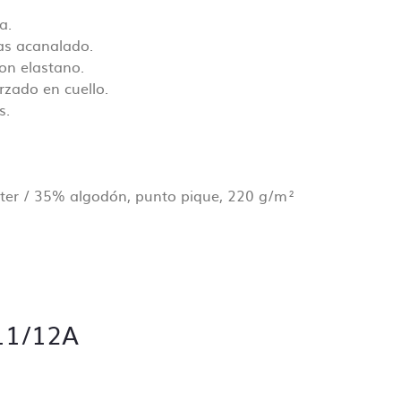
 archivos
a.
e
as acanalado.
on elastano.
rzado en cuello.
s.
 ok antes
ter / 35% algodón, punto pique, 220 g/m²
el pedido.
 11/12A
ón de cada