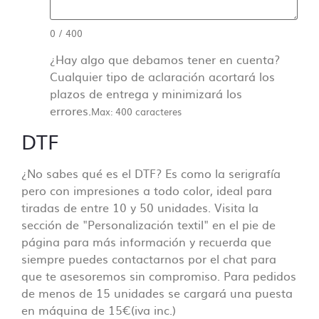
0
/
400
Contacto directo, nada
¿Hay algo que debamos tener en cuenta?
de centralitas ni bots
Cualquier tipo de aclaración acortará los
plazos de entrega y minimizará los
errores.
Max: 400 caracteres
En Camisetas Sin Límite siempre te atenderá un
DTF
humano. En ningún momento hablarás con una
centralita o un bot.
¿No sabes qué es el DTF? Es como la serigrafía
Creemos que una comunicación directa es crucial
pero con impresiones a todo color, ideal para
para el desarrollo de nuestro día a día y que la
tiradas de entre 10 y 50 unidades. Visita la
producción sea lo más fluida y precisa posible.
sección de "Personalización textil" en el pie de
página para más información y recuerda que
siempre puedes contactarnos por el chat para
que te asesoremos sin compromiso. Para pedidos
de menos de 15 unidades se cargará una puesta
en máquina de 15€(iva inc.)