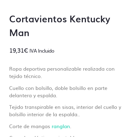
¿En que consiste la revisión básica?
Cortavientos Kentucky
Un diseñador revisará tus archivos
asegurandose de que todo está ok antes de
Man
imprimir, ¡no queremos sorpresas!
Algunos de los puntos de control incluyen:
19,31
€
IVA Incluido
– Control de las dimensiones correctas
– Control de resolución mínima (no inferior a
Ropa deportiva personalizable realizada con
70 Dpi).
tejido técnico.
– Control de fuentes incorporadas.
– Control de colores PANTONE, siempre y
Cuello con bolsillo, doble bolsillo en parte
cuando se especifique en el pedido. En caso
delantera y espalda.
contrario no se lleva a cabo ese control.
Tejido transpirable en sisas, interior del cuello y
– Controlar que no falte ningún archivo y
bolsillo interior de la espalda..
que esté clara la ubicación de cada
impresión.
Corte de mangas
ranglan
.
– Control de trazos para troquelado si lo