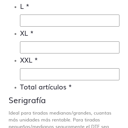
archivos ponte en
contacto con nosotros
y
L
*
te lo presupuestamos sin compromiso.
XL
*
XXL
*
Total artículos
*
Serigrafía
Ideal para tiradas medianas/grandes, cuantas
más unidades más rentable. Para tiradas
pequeñas/medianas seguramente el DTF sea