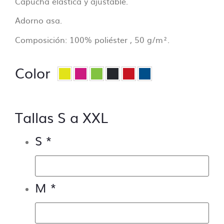
Capucha elástica y ajustable.
hubiera.
– Control de los márgenes de seguridad.
Adorno asa.
– Control de la orientación.
Composición: 100% poliéster , 50 g/m².
¿Qué no incluye el control de archivos?
Color
– Control de capas, no se aceptarán
archivos sin las capas bien ordenadas en el
caso de ser vectoriales.
– Control de tipografías, todos los textos se
Tallas S a XXL
deben enviar trazados, de lo contrario se
pedirá al cliente que subsane el problema.
S
*
– Modificaciones del tipo,
“cambiar donde
pone Luis y poner Pepe”
M
*
Si necesitas ayuda para preparar tus