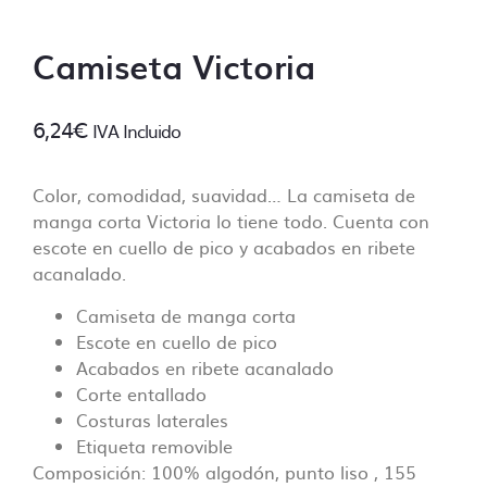
necesarios y estos serán revisados antes de
comenzar las tareas de impresión.
Camiseta Victoria
¿En que consiste la revisión básica?
Un diseñador revisará tus archivos
6,24
€
IVA Incluido
asegurandose de que todo está ok antes de
imprimir, ¡no queremos sorpresas!
Color, comodidad, suavidad… La camiseta de
Algunos de los puntos de control incluyen:
manga corta Victoria lo tiene todo. Cuenta con
escote en cuello de pico y acabados en ribete
– Control de las dimensiones correctas
acanalado.
– Control de resolución mínima (no inferior a
70 Dpi).
Camiseta de manga corta
– Control de fuentes incorporadas.
Escote en cuello de pico
– Control de colores PANTONE, siempre y
Acabados en ribete acanalado
cuando se especifique en el pedido. En caso
Corte entallado
contrario no se lleva a cabo ese control.
Costuras laterales
– Controlar que no falte ningún archivo y
Etiqueta removible
que esté clara la ubicación de cada
Composición: 100% algodón, punto liso , 155