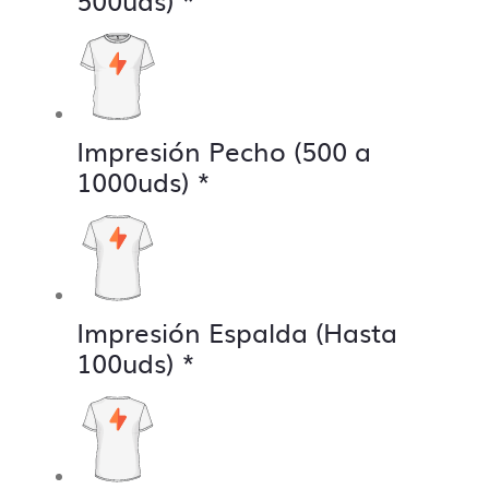
500uds)
*
Impresión Pecho (500 a
1000uds)
*
Impresión Espalda (Hasta
100uds)
*
Contacto directo, nada
de centralitas ni bots