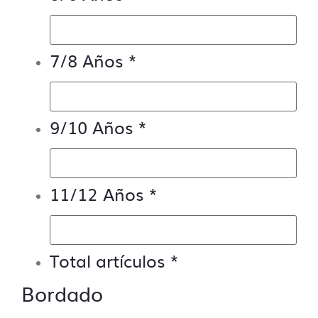
Si necesitas ayuda para preparar tus
archivos ponte en
contacto con nosotros
y
te lo presupuestamos sin compromiso.
7/8 Años
*
9/10 Años
*
11/12 Años
*
Total artículos
*
Bordado