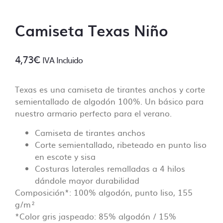
comenzar las tareas de impresión.
Camiseta Texas Niño
¿En que consiste la revisión básica?
Un diseñador revisará tus archivos
4,73
€
asegurandose de que todo está ok antes de
IVA Incluido
imprimir, ¡no queremos sorpresas!
Algunos de los puntos de control incluyen:
Texas es una camiseta de tirantes anchos y corte
semientallado de algodón 100%. Un básico para
– Control de las dimensiones correctas
nuestro armario perfecto para el verano.
– Control de resolución mínima (no inferior a
70 Dpi).
Camiseta de tirantes anchos
– Control de fuentes incorporadas.
Corte semientallado, ribeteado en punto liso
– Control de colores PANTONE, siempre y
en escote y sisa
cuando se especifique en el pedido. En caso
Costuras laterales remalladas a 4 hilos
contrario no se lleva a cabo ese control.
dándole mayor durabilidad
– Controlar que no falte ningún archivo y
Composición*: 100% algodón, punto liso, 155
que esté clara la ubicación de cada
g/m²
impresión.
*Color gris jaspeado: 85% algodón / 15%