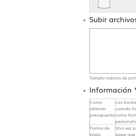
Subir archivo
Tamaño máximo de arch
Información
Contacto directo, nada de
Como
Los borda
obtener
cuando fi
centralitas ni bots
presupuesto
como form
personali
Forma de
Una vez p
misetas Sin Límite siempre te atenderá un humano. En n
pago
pago que 