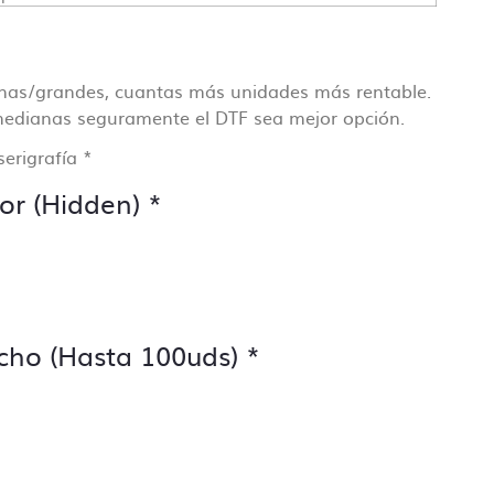
ollo
cisa
anas/grandes, cuantas más unidades más rentable.
edianas seguramente el DTF sea mejor opción.
serigrafía
*
or (Hidden)
*
cho (Hasta 100uds)
*