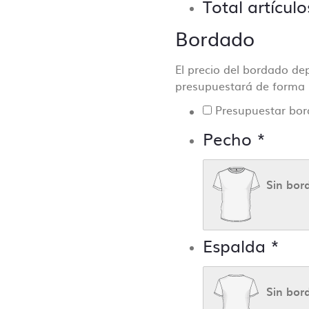
Total artículo
Bordado
El precio del bordado de
presupuestará de forma in
Presupuestar bo
Pecho
*
Sin bor
Espalda
*
Sin bor