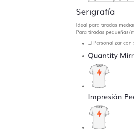
to hablarás con una centralita o un bot.
Serigrafía
os que una comunicación directa es crucial para el desarr
estro día a día y que la producción sea lo más fluida y pre
Ideal para tiradas medi
e.
Para tiradas pequeñas/m
Personalizar con 
Quantity Mirr
Impresión Pe