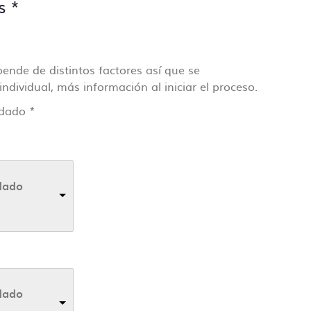
s
*
pende de distintos factores así que se
dividual, más información al iniciar el proceso.
rdado
*
dado
dado