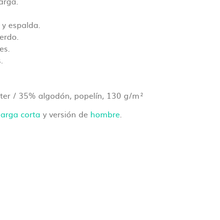
arga.
 archivos
e
 y espalda.
ierdo.
es.
.
 ok antes
ter / 35% algodón, popelín, 130 g/m²
arga corta
y versión de
hombre
.
el pedido.
ón de cada