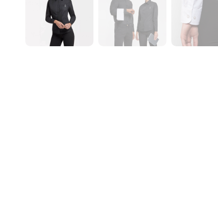
– Control 
¿Qué no i
– Control
en el caso
– Control
contrario
– Modific
Si necesi
nosotros