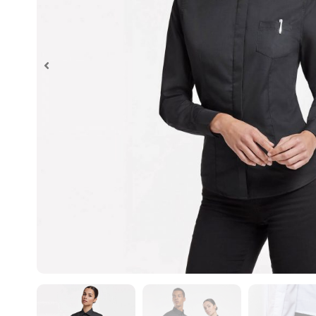
Al realiz
necesario
impresión
¿En que c
Un diseña
de imprim
Algunos d
– Control
– Control
– Control
– Control
En caso c
– Control
impresión
– Control
– Control