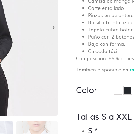
Camisa de manga l
ar tu pedido de personalización te pediremos que subas los
Corte entallado.
s y estos serán revisados antes de comenzar las tareas d
Pinzas en delantero
.
Bolsillo frontal izqu
Tapeta cubre boton
onsiste la revisión básica?
Puño con 2 botones
dor revisará tus archivos asegurandose de que todo está
Bajo con forma.
ir, ¡no queremos sorpresas!
Cuidado fácil.
Composición: 65% poliés
e los puntos de control incluyen:
También disponible en
m
 de las dimensiones correctas
 de resolución mínima (no inferior a 70 Dpi).
Color
 de fuentes incorporadas.
 de colores PANTONE, siempre y cuando se especifique en 
ontrario no se lleva a cabo ese control.
ar que no falte ningún archivo y que esté clara la ubicaci
Tallas S a XXL
.
 de trazos para troquelado si lo hubiera.
S
*
 de los márgenes de seguridad.