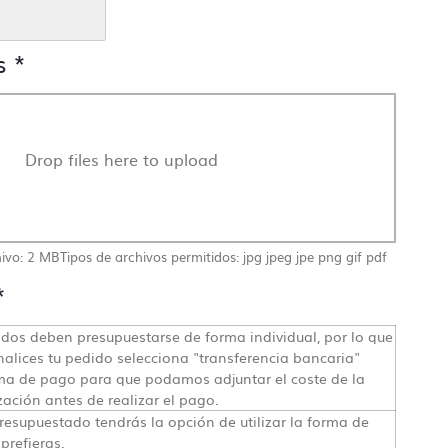
s
*
Drop files here to upload
ivo: 2 MB
Tipos de archivos permitidos: jpg jpeg jpe png gif pdf
*
dos deben presupuestarse de forma individual, por lo que
nalices tu pedido selecciona "transferencia bancaria"
a de pago para que podamos adjuntar el coste de la
zación antes de realizar el pago.
resupuestado tendrás la opción de utilizar la forma de
ingún
prefieras.