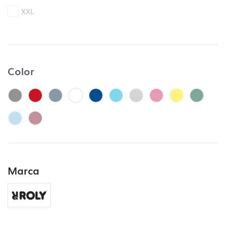
contrario no se lleva a cabo ese control.
XXL
– Controlar que no falte ningún archivo y
que esté clara la ubicación de cada
impresión.
– Control de trazos para troquelado si lo
hubiera.
Color
– Control de los márgenes de seguridad.
– Control de la orientación.
¿Qué no incluye el control de archivos?
– Control de capas, no se aceptarán
archivos sin las capas bien ordenadas en el
caso de ser vectoriales.
Marca
– Control de tipografías, todos los textos se
deben enviar trazados, de lo contrario se
pedirá al cliente que subsane el problema.
– Modificaciones del tipo,
“cambiar donde
pone Luis y poner Pepe”