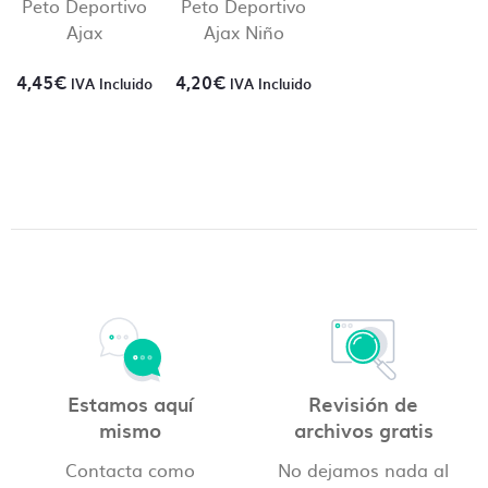
Peto Deportivo
Peto Deportivo
Ajax
Ajax Niño
4,45
€
4,20
€
IVA Incluido
IVA Incluido
Contacto directo, nada
de centralitas ni bots
En Camisetas Sin Límite siempre te atenderá un
humano. En ningún momento hablarás con una
centralita o un bot.
Creemos que una comunicación directa es crucial
para el desarrollo de nuestro día a día y que la
producción sea lo más fluida y precisa posible.
Estamos aquí
Revisión de
mismo
archivos gratis
Contacta como
No dejamos nada al