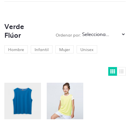
Verde
Si necesitas ayuda para preparar tus
Flúor
Ordenar por:
archivos ponte en
contacto con nosotros
y
te lo presupuestamos sin compromiso.
Hombre
Infantil
Mujer
Unisex