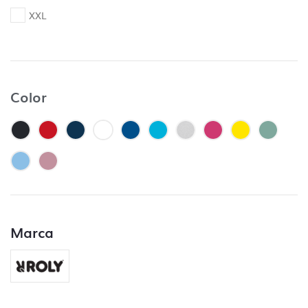
– Control de fuentes incorporadas.
XXL
– Control de colores PANTONE, siempre y
cuando se especifique en el pedido. En caso
contrario no se lleva a cabo ese control.
– Controlar que no falte ningún archivo y
que esté clara la ubicación de cada
Color
impresión.
– Control de trazos para troquelado si lo
hubiera.
– Control de los márgenes de seguridad.
– Control de la orientación.
¿Qué no incluye el control de archivos?
Marca
– Control de capas, no se aceptarán
archivos sin las capas bien ordenadas en el
caso de ser vectoriales.
– Control de tipografías, todos los textos se
deben enviar trazados, de lo contrario se