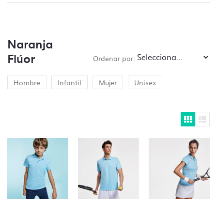
pedirá al cliente que subsane el problema.
– Modificaciones del tipo,
“cambiar donde
pone Luis y poner Pepe”
Naranja
Flúor
Ordenar por:
Si necesitas ayuda para preparar tus
Hombre
Infantil
Mujer
Unisex
archivos ponte en
contacto con nosotros
y
te lo presupuestamos sin compromiso.